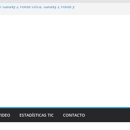
l Galaxy Z Fold8 Ultra, Galaxy Z Fold8 y
 y cómodo: por qué el tamaño y el peso
importan
izarán los desafíos que redefinen el
zas y la economía
e Marketing Unplugged impulsa el
ósito
 campaña de ciberataques que afecta a
América Latina
VIDEO
ESTADÍSTICAS TIC
CONTACTO