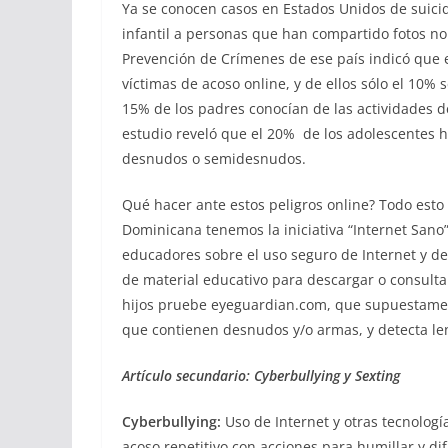
Ya se conocen casos en Estados Unidos de suicid
infantil a personas que han compartido fotos n
Prevención de Crímenes de ese país indicó que e
víctimas de acoso online, y de ellos sólo el 10
15% de los padres conocían de las actividades de 
estudio reveló que el 20% de los adolescentes h
desnudos o semidesnudos.
Qué hacer ante estos peligros online? Todo esto
Dominicana tenemos la iniciativa “Internet Sano
educadores sobre el uso seguro de Internet y de
de material educativo para descargar o consulta
hijos pruebe eyeguardian.com, que supuestamen
que contienen desnudos y/o armas, y detecta le
Artículo secundario: Cyberbullying y Sexting
Cyberbullying:
Uso de Internet y otras tecnología
acoso repetitivo con acciones para humillar y d