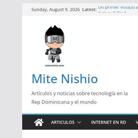
Skip
Latest:
Un primer vistazo a
Sunday, August 9, 2026
to
Galaxy Z Flip8
Diseño más delgado
content
de un smartphone 
Conferencistas anal
futuro de las finan
Segunda edición d
marketing con prop
Alerta sobre nueva
organizaciones de 
Mite Nishio
Artículos y noticias sobre tecnología en la
Rep Dominicana y el mundo
ARTICULOS
INTERNET EN RD