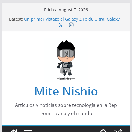
Skip
Friday, August 7, 2026
to
Latest:
Un primer vistazo al Galaxy Z Fold8 Ultra, Galaxy
content
Z Fold8 y Galaxy Z Flip8
Diseño más delgado y cómodo: por qué el
tamaño y el peso de un smartphone importan
Conferencistas analizarán los desafíos que
redefinen el futuro de las finanzas y la economía
Segunda edición de Marketing Unplugged
impulsa el marketing con propósito
Alerta sobre nueva campaña de ciberataques
que afecta a organizaciones de América Latina
Mite Nishio
Artículos y noticias sobre tecnología en la Rep
Dominicana y el mundo