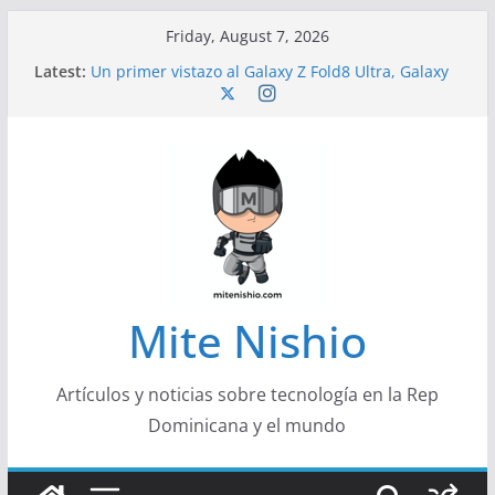
Skip
Friday, August 7, 2026
to
Latest:
Un primer vistazo al Galaxy Z Fold8 Ultra, Galaxy
content
Z Fold8 y Galaxy Z Flip8
Diseño más delgado y cómodo: por qué el
tamaño y el peso de un smartphone importan
Conferencistas analizarán los desafíos que
redefinen el futuro de las finanzas y la economía
Segunda edición de Marketing Unplugged
impulsa el marketing con propósito
Alerta sobre nueva campaña de ciberataques
que afecta a organizaciones de América Latina
Mite Nishio
Artículos y noticias sobre tecnología en la Rep
Dominicana y el mundo