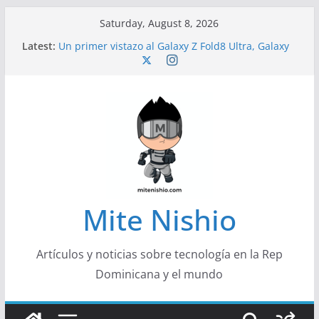
Skip
Saturday, August 8, 2026
to
Latest:
Un primer vistazo al Galaxy Z Fold8 Ultra, Galaxy
content
Z Fold8 y Galaxy Z Flip8
Diseño más delgado y cómodo: por qué el
tamaño y el peso de un smartphone importan
Conferencistas analizarán los desafíos que
redefinen el futuro de las finanzas y la economía
Segunda edición de Marketing Unplugged
impulsa el marketing con propósito
Alerta sobre nueva campaña de ciberataques
que afecta a organizaciones de América Latina
Mite Nishio
Artículos y noticias sobre tecnología en la Rep
Dominicana y el mundo