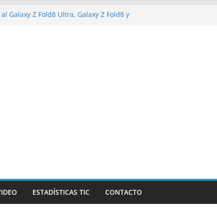
al Galaxy Z Fold8 Ultra, Galaxy Z Fold8 y
do y cómodo: por qué el tamaño y el peso
e importan
alizarán los desafíos que redefinen el
anzas y la economía
de Marketing Unplugged impulsa el
opósito
va campaña de ciberataques que afecta a
e América Latina
VIDEO
ESTADÍSTICAS TIC
CONTACTO