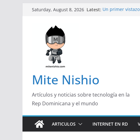
Skip
Latest:
Un primer vistazo 
Saturday, August 8, 2026
to
Galaxy Z Flip8
Diseño más delga
content
de un smartphon
Conferencistas an
futuro de las fin
Segunda edición 
marketing con pr
Alerta sobre nue
organizaciones d
Mite Nishio
Artículos y noticias sobre tecnología en la
Rep Dominicana y el mundo
ARTICULOS
INTERNET EN RD