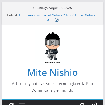
Skip
Saturday, August 8, 2026
to
Latest:
Un primer vistazo al Galaxy Z Fold8 Ultra, Galaxy
content
Z Fold8 y Galaxy Z Flip8
Diseño más delgado y cómodo: por qué el
tamaño y el peso de un smartphone importan
Conferencistas analizarán los desafíos que
redefinen el futuro de las finanzas y la economía
Segunda edición de Marketing Unplugged
impulsa el marketing con propósito
Alerta sobre nueva campaña de ciberataques
que afecta a organizaciones de América Latina
Mite Nishio
Artículos y noticias sobre tecnología en la Rep
Dominicana y el mundo