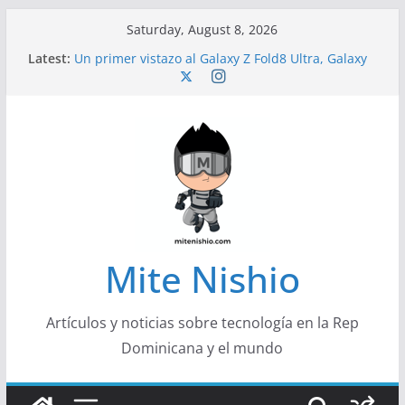
Skip
Saturday, August 8, 2026
to
Latest:
Un primer vistazo al Galaxy Z Fold8 Ultra, Galaxy
content
Z Fold8 y Galaxy Z Flip8
Diseño más delgado y cómodo: por qué el
tamaño y el peso de un smartphone importan
Conferencistas analizarán los desafíos que
redefinen el futuro de las finanzas y la economía
Segunda edición de Marketing Unplugged
impulsa el marketing con propósito
Alerta sobre nueva campaña de ciberataques
que afecta a organizaciones de América Latina
Mite Nishio
Artículos y noticias sobre tecnología en la Rep
Dominicana y el mundo