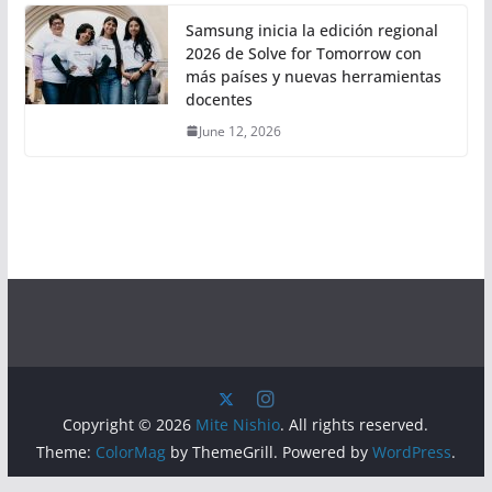
Samsung inicia la edición regional
2026 de Solve for Tomorrow con
más países y nuevas herramientas
docentes
June 12, 2026
Copyright © 2026
Mite Nishio
. All rights reserved.
Theme:
ColorMag
by ThemeGrill. Powered by
WordPress
.