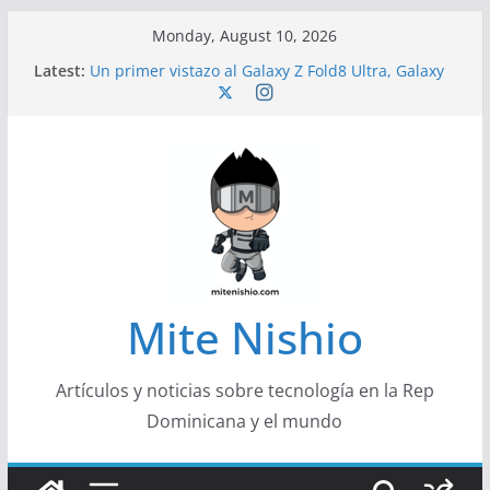
Skip
Monday, August 10, 2026
to
Latest:
Un primer vistazo al Galaxy Z Fold8 Ultra, Galaxy
content
Z Fold8 y Galaxy Z Flip8
Diseño más delgado y cómodo: por qué el
tamaño y el peso de un smartphone importan
Conferencistas analizarán los desafíos que
redefinen el futuro de las finanzas y la economía
Segunda edición de Marketing Unplugged
impulsa el marketing con propósito
Alerta sobre nueva campaña de ciberataques
que afecta a organizaciones de América Latina
Mite Nishio
Artículos y noticias sobre tecnología en la Rep
Dominicana y el mundo