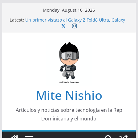
Skip
Monday, August 10, 2026
to
Latest:
Un primer vistazo al Galaxy Z Fold8 Ultra, Galaxy
content
Z Fold8 y Galaxy Z Flip8
Diseño más delgado y cómodo: por qué el
tamaño y el peso de un smartphone importan
Conferencistas analizarán los desafíos que
redefinen el futuro de las finanzas y la economía
Segunda edición de Marketing Unplugged
impulsa el marketing con propósito
Alerta sobre nueva campaña de ciberataques
que afecta a organizaciones de América Latina
Mite Nishio
Artículos y noticias sobre tecnología en la Rep
Dominicana y el mundo