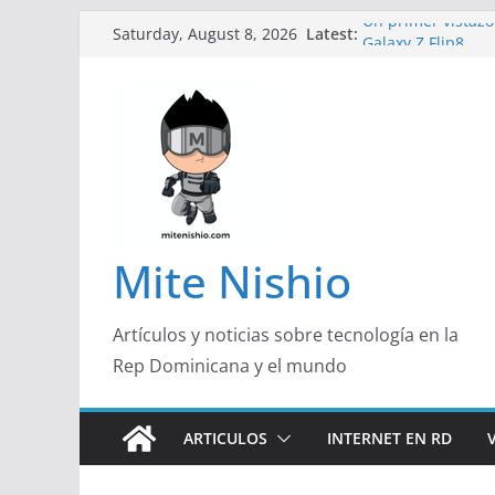
Skip
Latest:
Un primer vistazo 
Saturday, August 8, 2026
to
Galaxy Z Flip8
Diseño más delga
content
de un smartphon
Conferencistas an
futuro de las fin
Segunda edición 
marketing con pr
Alerta sobre nue
organizaciones d
Mite Nishio
Artículos y noticias sobre tecnología en la
Rep Dominicana y el mundo
ARTICULOS
INTERNET EN RD