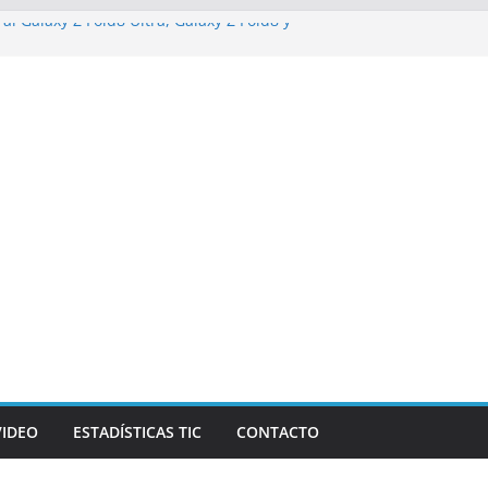
al Galaxy Z Fold8 Ultra, Galaxy Z Fold8 y
do y cómodo: por qué el tamaño y el peso
e importan
alizarán los desafíos que redefinen el
anzas y la economía
de Marketing Unplugged impulsa el
opósito
va campaña de ciberataques que afecta a
e América Latina
VIDEO
ESTADÍSTICAS TIC
CONTACTO