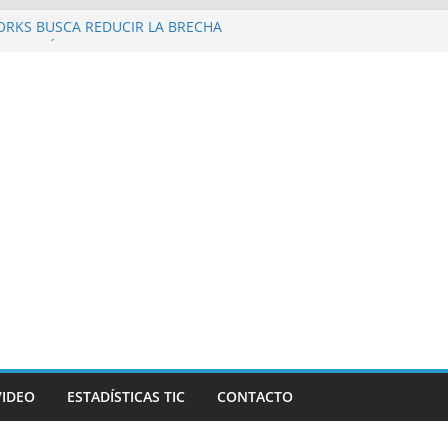
ORKS BUSCA REDUCIR LA BRECHA
EN REPÚBLICA DOMINICANA
zo al Galaxy Z Fold8 Ultra, Galaxy Z Fold8 y
as y supuestos estrenos anticipados de
rían robar datos bancarios de los fanáticos
 Revista Mercado reconocen a Elvira
k and Beer, en el marco de Visión
 2026
y las personas en un celular? Los plegables
más autonomía, pantallas inmersivas e IA
VIDEO
ESTADÍSTICAS TIC
CONTACTO