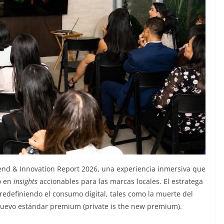
rend & Innovation Report 2026, una experiencia inmersiva que
o en
insights
accionables para las marcas locales. El estratega
edefiniendo el consumo digital, tales como la muerte del
 nuevo estándar premium (private is the new premium).