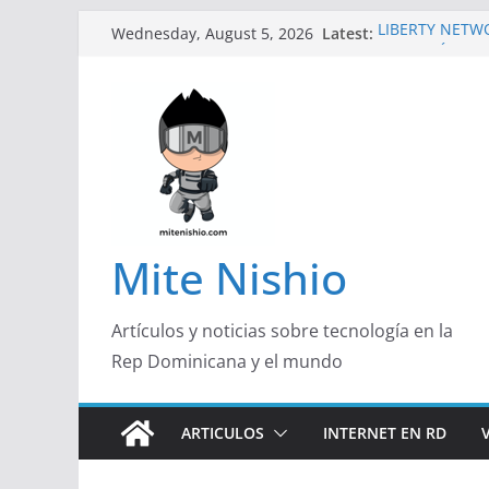
Skip
Latest:
LIBERTY NETW
Wednesday, August 5, 2026
to
TECNOLÓGICA 
Un primer vista
content
Galaxy Z Flip8
Falsas prevent
Spider-Man pod
Banco Caribe y
Garrido, de Por
Emprendedora
¿Qué buscan ho
responden con 
Mite Nishio
útil
Artículos y noticias sobre tecnología en la
Rep Dominicana y el mundo
ARTICULOS
INTERNET EN RD