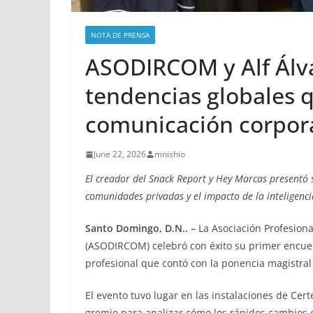
NOTA DE PRENSA
ASODIRCOM y Alf Álva
tendencias globales q
comunicación corpor
June 22, 2026
mnishio
El creador del Snack Report y Hey Marcas presentó 
comunidades privadas y el impacto de la inteligencia 
Santo Domingo, D.N.. –
La Asociación Profesion
(ASODIRCOM) celebró con éxito su primer encuen
profesional que contó con la ponencia magistra
El evento tuvo lugar en las instalaciones de Cert
gremio para analizar cómo los rápidos cambios c