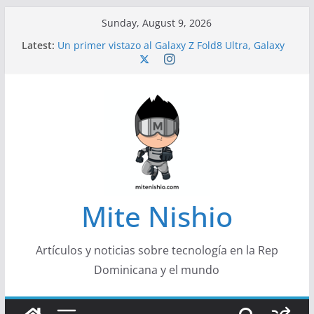
Skip
Sunday, August 9, 2026
to
Latest:
Un primer vistazo al Galaxy Z Fold8 Ultra, Galaxy
content
Z Fold8 y Galaxy Z Flip8
Diseño más delgado y cómodo: por qué el
tamaño y el peso de un smartphone importan
Conferencistas analizarán los desafíos que
redefinen el futuro de las finanzas y la economía
Segunda edición de Marketing Unplugged
impulsa el marketing con propósito
Alerta sobre nueva campaña de ciberataques
que afecta a organizaciones de América Latina
Mite Nishio
Artículos y noticias sobre tecnología en la Rep
Dominicana y el mundo