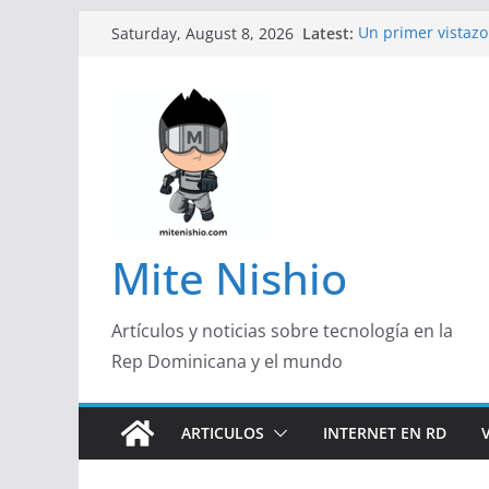
Skip
Latest:
Un primer vistazo 
Saturday, August 8, 2026
to
Galaxy Z Flip8
Diseño más delga
content
de un smartphon
Conferencistas an
futuro de las fin
Segunda edición 
marketing con pr
Alerta sobre nue
organizaciones d
Mite Nishio
Artículos y noticias sobre tecnología en la
Rep Dominicana y el mundo
ARTICULOS
INTERNET EN RD