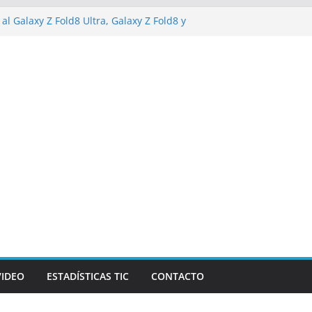
al Galaxy Z Fold8 Ultra, Galaxy Z Fold8 y
do y cómodo: por qué el tamaño y el peso
e importan
alizarán los desafíos que redefinen el
anzas y la economía
de Marketing Unplugged impulsa el
opósito
va campaña de ciberataques que afecta a
e América Latina
VIDEO
ESTADÍSTICAS TIC
CONTACTO