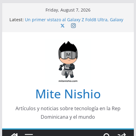
Skip
Friday, August 7, 2026
to
Latest:
Un primer vistazo al Galaxy Z Fold8 Ultra, Galaxy
content
Z Fold8 y Galaxy Z Flip8
Diseño más delgado y cómodo: por qué el
tamaño y el peso de un smartphone importan
Conferencistas analizarán los desafíos que
redefinen el futuro de las finanzas y la economía
Segunda edición de Marketing Unplugged
impulsa el marketing con propósito
Alerta sobre nueva campaña de ciberataques
que afecta a organizaciones de América Latina
Mite Nishio
Artículos y noticias sobre tecnología en la Rep
Dominicana y el mundo