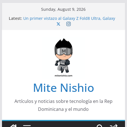
Skip
Sunday, August 9, 2026
to
Latest:
Un primer vistazo al Galaxy Z Fold8 Ultra, Galaxy
content
Z Fold8 y Galaxy Z Flip8
Diseño más delgado y cómodo: por qué el
tamaño y el peso de un smartphone importan
Conferencistas analizarán los desafíos que
redefinen el futuro de las finanzas y la economía
Segunda edición de Marketing Unplugged
impulsa el marketing con propósito
Alerta sobre nueva campaña de ciberataques
que afecta a organizaciones de América Latina
Mite Nishio
Artículos y noticias sobre tecnología en la Rep
Dominicana y el mundo