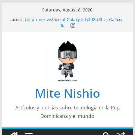
Skip
Saturday, August 8, 2026
to
Latest:
Un primer vistazo al Galaxy Z Fold8 Ultra, Galaxy
content
Z Fold8 y Galaxy Z Flip8
Diseño más delgado y cómodo: por qué el
tamaño y el peso de un smartphone importan
Conferencistas analizarán los desafíos que
redefinen el futuro de las finanzas y la economía
Segunda edición de Marketing Unplugged
impulsa el marketing con propósito
Alerta sobre nueva campaña de ciberataques
que afecta a organizaciones de América Latina
Mite Nishio
Artículos y noticias sobre tecnología en la Rep
Dominicana y el mundo