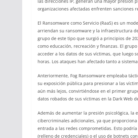
las direcciones IP, generan una mayor presión ps
organizaciones afectadas enfrenten sanciones re
El Ransomware como Servicio (RaaS) es un model
arriendan su ransomware y la infraestructura d
grupo de este tipo que surgió a principios de 2
como educación, recreación y finanzas. El grup
acceder a los datos de sus víctimas, que luego
horas. Los ataques han afectado tanto a sistem
Anteriormente, Fog Ransomware empleaba táctic
su exposición pública para presionar a las vícti
aún más lejos, convirtiéndose en el primer grup
datos robados de sus víctimas en la Dark Web d
Además de aumentar la presión psicológica, la ex
cibercriminales adicionales, ya que proporcion
entrada a las redes comprometidas. Esto podría 
(relleno de credenciales) o el uso de botnets co