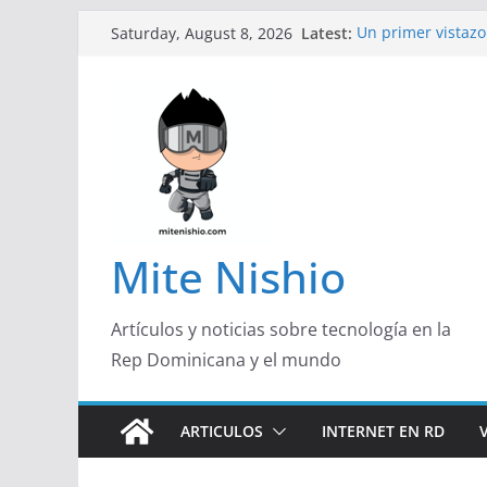
Skip
Latest:
Un primer vistazo 
Saturday, August 8, 2026
to
Galaxy Z Flip8
Diseño más delga
content
de un smartphon
Conferencistas an
futuro de las fin
Segunda edición 
marketing con pr
Alerta sobre nue
organizaciones d
Mite Nishio
Artículos y noticias sobre tecnología en la
Rep Dominicana y el mundo
ARTICULOS
INTERNET EN RD