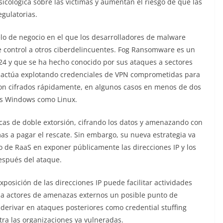
icológica sobre las víctimas y aumentan el riesgo de que las
gulatorias.
o de negocio en el que los desarrolladores de malware
e control a otros ciberdelincuentes. Fog Ransomware es un
024 y que se ha hecho conocido por sus ataques a sectores
o actúa explotando credenciales de VPN comprometidas para
 son cifrados rápidamente, en algunos casos en menos de dos
as Windows como Linux.
as de doble extorsión, cifrando los datos y amenazando con
mas a pagar el rescate. Sin embargo, su nueva estrategia va
o de RaaS en exponer públicamente las direcciones IP y los
espués del ataque.
posición de las direcciones IP puede facilitar actividades
a a actores de amenazas externos un posible punto de
derivar en ataques posteriores como credential stuffing
ntra las organizaciones ya vulneradas.