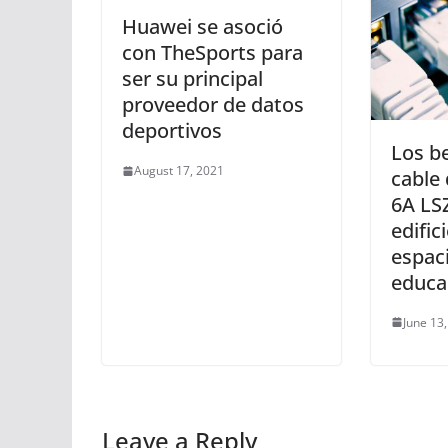
Huawei se asoció
con TheSports para
ser su principal
proveedor de datos
deportivos
Los be
August 17, 2021
cable
6A LS
edific
espaci
educa
June 13
Leave a Reply