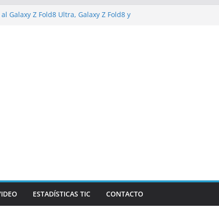
al Galaxy Z Fold8 Ultra, Galaxy Z Fold8 y
do y cómodo: por qué el tamaño y el peso
e importan
alizarán los desafíos que redefinen el
anzas y la economía
de Marketing Unplugged impulsa el
opósito
va campaña de ciberataques que afecta a
e América Latina
VIDEO
ESTADÍSTICAS TIC
CONTACTO