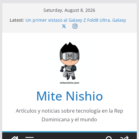
Skip
Saturday, August 8, 2026
to
Latest:
Un primer vistazo al Galaxy Z Fold8 Ultra, Galaxy
content
Z Fold8 y Galaxy Z Flip8
Diseño más delgado y cómodo: por qué el
tamaño y el peso de un smartphone importan
Conferencistas analizarán los desafíos que
redefinen el futuro de las finanzas y la economía
Segunda edición de Marketing Unplugged
impulsa el marketing con propósito
Alerta sobre nueva campaña de ciberataques
que afecta a organizaciones de América Latina
Mite Nishio
Artículos y noticias sobre tecnología en la Rep
Dominicana y el mundo