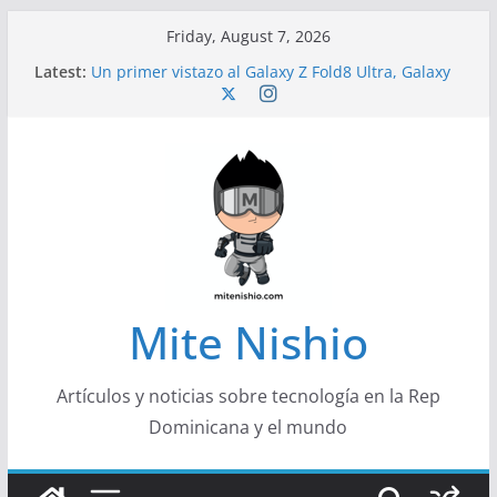
Skip
Friday, August 7, 2026
to
Latest:
Un primer vistazo al Galaxy Z Fold8 Ultra, Galaxy
content
Z Fold8 y Galaxy Z Flip8
Diseño más delgado y cómodo: por qué el
tamaño y el peso de un smartphone importan
Conferencistas analizarán los desafíos que
redefinen el futuro de las finanzas y la economía
Segunda edición de Marketing Unplugged
impulsa el marketing con propósito
Alerta sobre nueva campaña de ciberataques
que afecta a organizaciones de América Latina
Mite Nishio
Artículos y noticias sobre tecnología en la Rep
Dominicana y el mundo