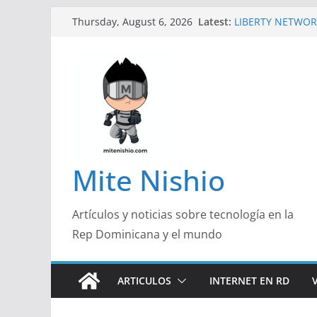
Skip
Latest:
LIBERTY NETWOR
Thursday, August 6, 2026
to
TECNOLÓGICA EN
Un primer vistazo
content
Galaxy Z Flip8
Falsas preventas
Spider-Man podrí
Banco Caribe y R
Garrido, de Pork 
Emprendedora 2
¿Qué buscan hoy 
responden con má
Mite Nishio
útil
Artículos y noticias sobre tecnología en la
Rep Dominicana y el mundo
ARTICULOS
INTERNET EN RD