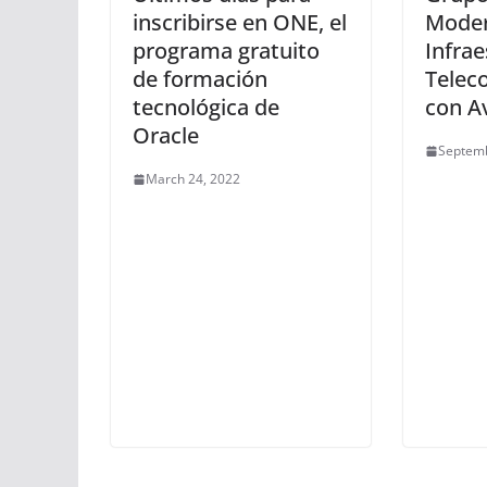
inscribirse en ONE, el
Moder
programa gratuito
Infrae
de formación
Telec
tecnológica de
con A
Oracle
Septemb
March 24, 2022