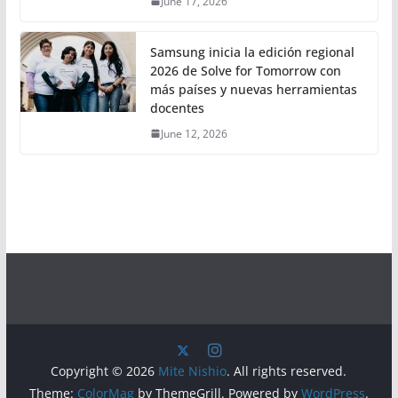
June 17, 2026
Samsung inicia la edición regional
2026 de Solve for Tomorrow con
más países y nuevas herramientas
docentes
June 12, 2026
Copyright © 2026
Mite Nishio
. All rights reserved.
Theme:
ColorMag
by ThemeGrill. Powered by
WordPress
.