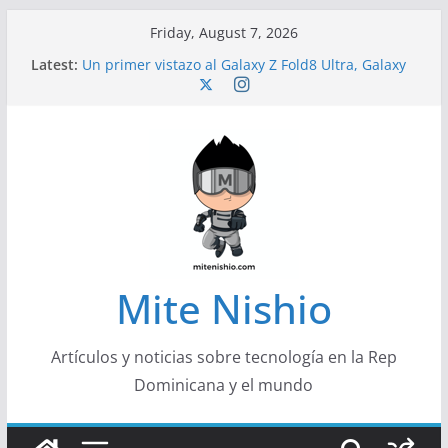
Skip
Friday, August 7, 2026
to
Latest:
Un primer vistazo al Galaxy Z Fold8 Ultra, Galaxy
content
Z Fold8 y Galaxy Z Flip8
Diseño más delgado y cómodo: por qué el
tamaño y el peso de un smartphone importan
Conferencistas analizarán los desafíos que
redefinen el futuro de las finanzas y la economía
Segunda edición de Marketing Unplugged
impulsa el marketing con propósito
Alerta sobre nueva campaña de ciberataques
que afecta a organizaciones de América Latina
Mite Nishio
Artículos y noticias sobre tecnología en la Rep
Dominicana y el mundo