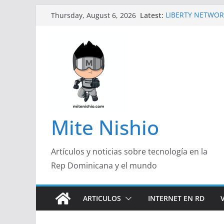
Skip
Latest:
LIBERTY NETWOR
Thursday, August 6, 2026
to
TECNOLÓGICA EN
Un primer vistazo
content
Galaxy Z Flip8
Falsas preventas
Spider-Man podrí
Banco Caribe y R
Garrido, de Pork 
Emprendedora 2
¿Qué buscan hoy 
responden con má
Mite Nishio
útil
Artículos y noticias sobre tecnología en la
Rep Dominicana y el mundo
ARTICULOS
INTERNET EN RD