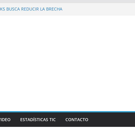
KS BUSCA REDUCIR LA BRECHA
 REPÚBLICA DOMINICANA
 al Galaxy Z Fold8 Ultra, Galaxy Z Fold8 y
 y supuestos estrenos anticipados de
an robar datos bancarios de los fanáticos
evista Mercado reconocen a Elvira
and Beer, en el marco de Visión
026
las personas en un celular? Los plegables
s autonomía, pantallas inmersivas e IA
VIDEO
ESTADÍSTICAS TIC
CONTACTO