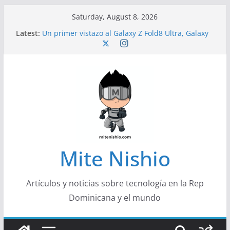
Skip
Saturday, August 8, 2026
to
Latest:
Un primer vistazo al Galaxy Z Fold8 Ultra, Galaxy
content
Z Fold8 y Galaxy Z Flip8
Diseño más delgado y cómodo: por qué el
tamaño y el peso de un smartphone importan
Conferencistas analizarán los desafíos que
redefinen el futuro de las finanzas y la economía
Segunda edición de Marketing Unplugged
impulsa el marketing con propósito
Alerta sobre nueva campaña de ciberataques
que afecta a organizaciones de América Latina
Mite Nishio
Artículos y noticias sobre tecnología en la Rep
Dominicana y el mundo