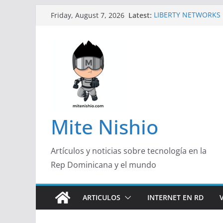
Skip
Latest:
LIBERTY NETWORKS 
Friday, August 7, 2026
to
TECNOLÓGICA EN R
Un primer vistazo al 
content
Galaxy Z Flip8
Falsas preventas y s
Spider-Man podrían 
Banco Caribe y Revi
Garrido, de Pork and
Emprendedora 2026
¿Qué buscan hoy las
responden con más a
Mite Nishio
útil
Artículos y noticias sobre tecnología en la
Rep Dominicana y el mundo
ARTICULOS
INTERNET EN RD