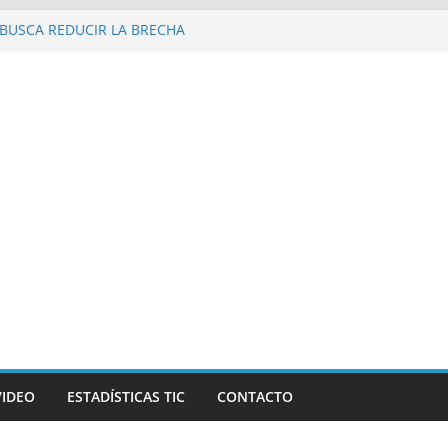
BUSCA REDUCIR LA BRECHA
EPÚBLICA DOMINICANA
Galaxy Z Fold8 Ultra, Galaxy Z Fold8 y
upuestos estrenos anticipados de
robar datos bancarios de los fanáticos
sta Mercado reconocen a Elvira
 Beer, en el marco de Visión
 personas en un celular? Los plegables
utonomía, pantallas inmersivas e IA
VIDEO
ESTADÍSTICAS TIC
CONTACTO