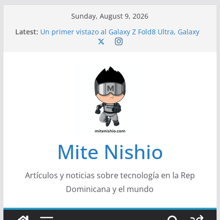
Skip
Sunday, August 9, 2026
to
Latest:
Un primer vistazo al Galaxy Z Fold8 Ultra, Galaxy
content
Z Fold8 y Galaxy Z Flip8
Diseño más delgado y cómodo: por qué el
tamaño y el peso de un smartphone importan
Conferencistas analizarán los desafíos que
redefinen el futuro de las finanzas y la economía
Segunda edición de Marketing Unplugged
impulsa el marketing con propósito
Alerta sobre nueva campaña de ciberataques
que afecta a organizaciones de América Latina
Mite Nishio
Artículos y noticias sobre tecnología en la Rep
Dominicana y el mundo