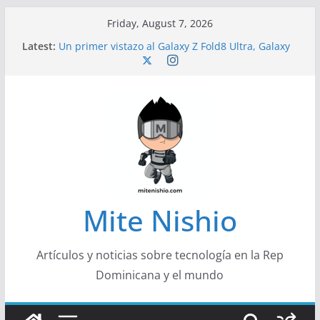
Skip
Friday, August 7, 2026
to
Latest:
Un primer vistazo al Galaxy Z Fold8 Ultra, Galaxy
content
Z Fold8 y Galaxy Z Flip8
Diseño más delgado y cómodo: por qué el
tamaño y el peso de un smartphone importan
Conferencistas analizarán los desafíos que
redefinen el futuro de las finanzas y la economía
Segunda edición de Marketing Unplugged
impulsa el marketing con propósito
Alerta sobre nueva campaña de ciberataques
que afecta a organizaciones de América Latina
Mite Nishio
Artículos y noticias sobre tecnología en la Rep
Dominicana y el mundo