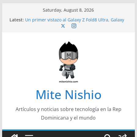
Skip
Saturday, August 8, 2026
to
Latest:
Un primer vistazo al Galaxy Z Fold8 Ultra, Galaxy
content
Z Fold8 y Galaxy Z Flip8
Diseño más delgado y cómodo: por qué el
tamaño y el peso de un smartphone importan
Conferencistas analizarán los desafíos que
redefinen el futuro de las finanzas y la economía
Segunda edición de Marketing Unplugged
impulsa el marketing con propósito
Alerta sobre nueva campaña de ciberataques
que afecta a organizaciones de América Latina
Mite Nishio
Artículos y noticias sobre tecnología en la Rep
Dominicana y el mundo