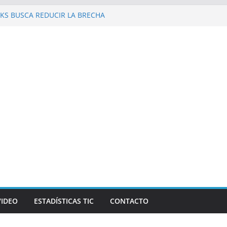
KS BUSCA REDUCIR LA BRECHA
 REPÚBLICA DOMINICANA
 al Galaxy Z Fold8 Ultra, Galaxy Z Fold8 y
 y supuestos estrenos anticipados de
an robar datos bancarios de los fanáticos
evista Mercado reconocen a Elvira
and Beer, en el marco de Visión
026
las personas en un celular? Los plegables
s autonomía, pantallas inmersivas e IA
VIDEO
ESTADÍSTICAS TIC
CONTACTO