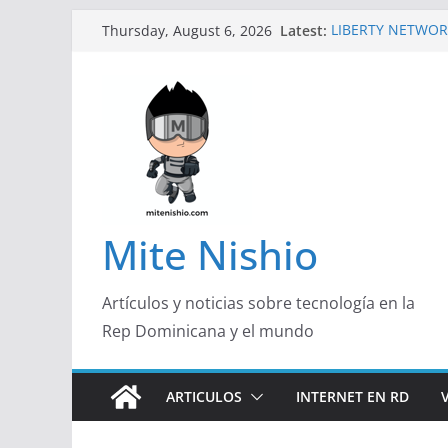
Skip
Latest:
LIBERTY NETWOR
Thursday, August 6, 2026
to
TECNOLÓGICA EN
Un primer vistazo
content
Galaxy Z Flip8
Falsas preventas
Spider-Man podrí
Banco Caribe y R
Garrido, de Pork 
Emprendedora 2
¿Qué buscan hoy 
responden con má
Mite Nishio
útil
Artículos y noticias sobre tecnología en la
Rep Dominicana y el mundo
ARTICULOS
INTERNET EN RD