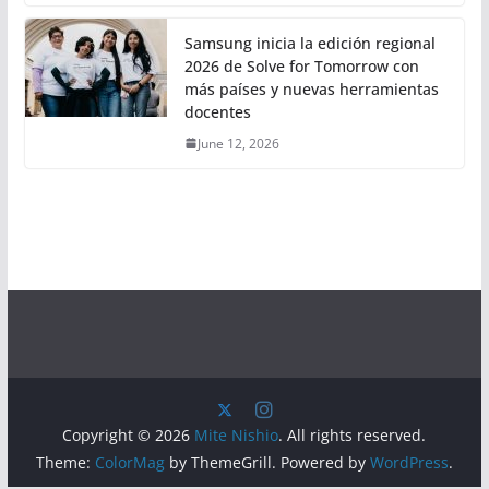
Samsung inicia la edición regional
2026 de Solve for Tomorrow con
más países y nuevas herramientas
docentes
June 12, 2026
Copyright © 2026
Mite Nishio
. All rights reserved.
Theme:
ColorMag
by ThemeGrill. Powered by
WordPress
.