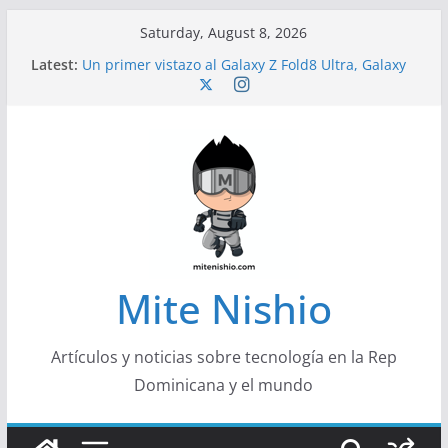
Skip
Saturday, August 8, 2026
to
Latest:
Un primer vistazo al Galaxy Z Fold8 Ultra, Galaxy
content
Z Fold8 y Galaxy Z Flip8
Diseño más delgado y cómodo: por qué el
tamaño y el peso de un smartphone importan
Conferencistas analizarán los desafíos que
redefinen el futuro de las finanzas y la economía
Segunda edición de Marketing Unplugged
impulsa el marketing con propósito
Alerta sobre nueva campaña de ciberataques
que afecta a organizaciones de América Latina
Mite Nishio
Artículos y noticias sobre tecnología en la Rep
Dominicana y el mundo