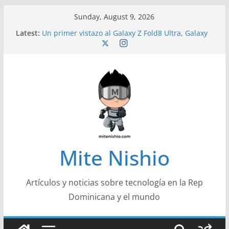
Skip
Sunday, August 9, 2026
to
Latest:
Un primer vistazo al Galaxy Z Fold8 Ultra, Galaxy
content
Z Fold8 y Galaxy Z Flip8
Diseño más delgado y cómodo: por qué el
tamaño y el peso de un smartphone importan
Conferencistas analizarán los desafíos que
redefinen el futuro de las finanzas y la economía
Segunda edición de Marketing Unplugged
impulsa el marketing con propósito
Alerta sobre nueva campaña de ciberataques
que afecta a organizaciones de América Latina
Mite Nishio
Artículos y noticias sobre tecnología en la Rep
Dominicana y el mundo