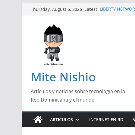
Skip
Latest:
LIBERTY NETWOR
Thursday, August 6, 2026
to
TECNOLÓGICA EN
Un primer vistazo
content
Galaxy Z Flip8
Falsas preventas
Spider-Man podrí
Banco Caribe y R
Garrido, de Pork 
Emprendedora 2
¿Qué buscan hoy 
responden con má
Mite Nishio
útil
Artículos y noticias sobre tecnología en la
Rep Dominicana y el mundo
ARTICULOS
INTERNET EN RD