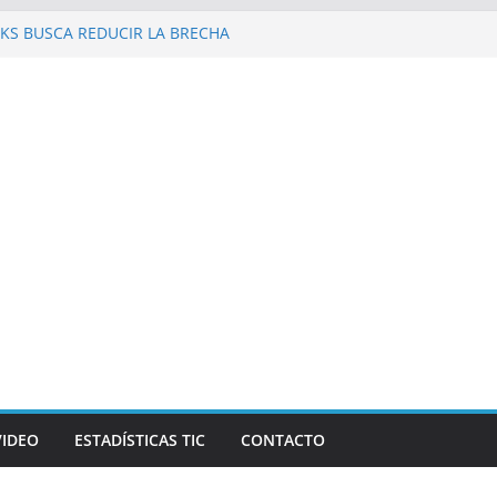
KS BUSCA REDUCIR LA BRECHA
 REPÚBLICA DOMINICANA
 al Galaxy Z Fold8 Ultra, Galaxy Z Fold8 y
 y supuestos estrenos anticipados de
an robar datos bancarios de los fanáticos
evista Mercado reconocen a Elvira
and Beer, en el marco de Visión
026
las personas en un celular? Los plegables
s autonomía, pantallas inmersivas e IA
VIDEO
ESTADÍSTICAS TIC
CONTACTO