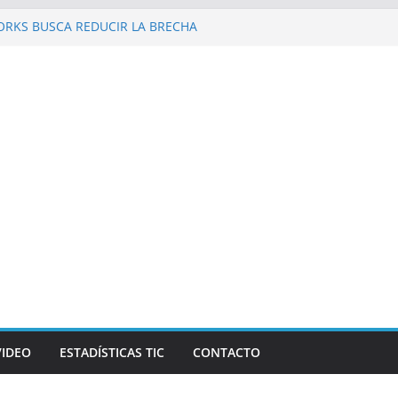
ORKS BUSCA REDUCIR LA BRECHA
EN REPÚBLICA DOMINICANA
zo al Galaxy Z Fold8 Ultra, Galaxy Z Fold8 y
as y supuestos estrenos anticipados de
rían robar datos bancarios de los fanáticos
 Revista Mercado reconocen a Elvira
k and Beer, en el marco de Visión
 2026
y las personas en un celular? Los plegables
más autonomía, pantallas inmersivas e IA
VIDEO
ESTADÍSTICAS TIC
CONTACTO