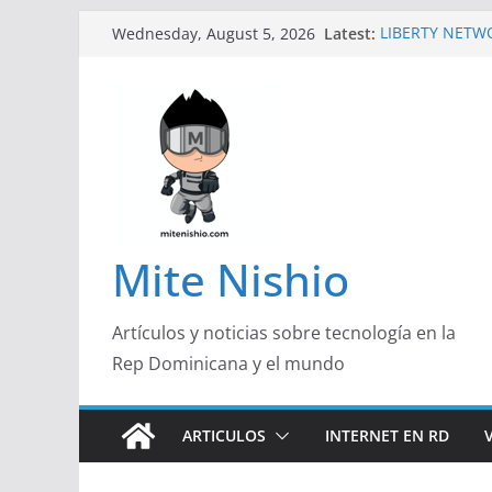
Skip
Latest:
LIBERTY NETW
Wednesday, August 5, 2026
to
TECNOLÓGICA 
Un primer vista
content
Galaxy Z Flip8
Falsas prevent
Spider-Man pod
Banco Caribe y
Garrido, de Por
Emprendedora
¿Qué buscan ho
responden con 
Mite Nishio
útil
Artículos y noticias sobre tecnología en la
Rep Dominicana y el mundo
ARTICULOS
INTERNET EN RD