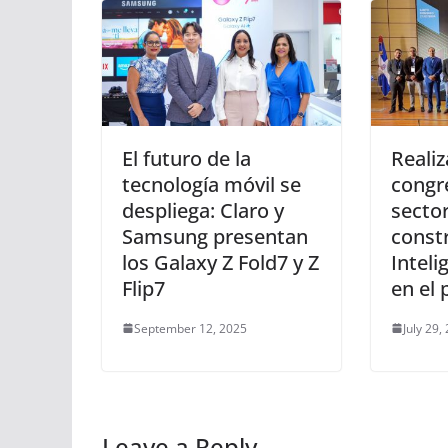
El futuro de la
Realiz
tecnología móvil se
congr
despliega: Claro y
sector
Samsung presentan
constr
los Galaxy Z Fold7 y Z
Inteli
Flip7
en el 
September 12, 2025
July 29,
Leave a Reply