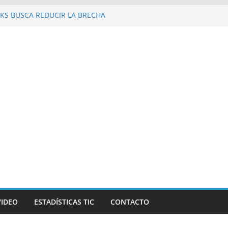
KS BUSCA REDUCIR LA BRECHA
 REPÚBLICA DOMINICANA
 al Galaxy Z Fold8 Ultra, Galaxy Z Fold8 y
 y supuestos estrenos anticipados de
an robar datos bancarios de los fanáticos
evista Mercado reconocen a Elvira
and Beer, en el marco de Visión
026
las personas en un celular? Los plegables
s autonomía, pantallas inmersivas e IA
VIDEO
ESTADÍSTICAS TIC
CONTACTO