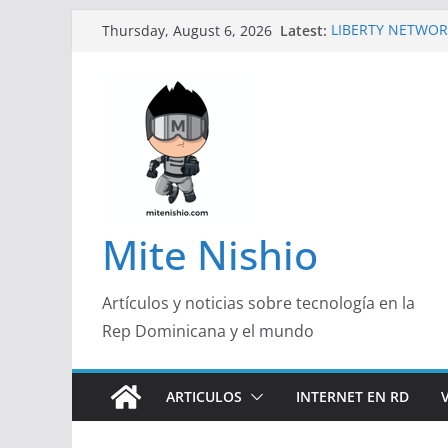
Skip
Latest:
LIBERTY NETWOR
Thursday, August 6, 2026
to
TECNOLÓGICA EN
Un primer vistazo
content
Galaxy Z Flip8
Falsas preventas
Spider-Man podrí
Banco Caribe y R
Garrido, de Pork 
Emprendedora 2
¿Qué buscan hoy 
responden con má
Mite Nishio
útil
Artículos y noticias sobre tecnología en la
Rep Dominicana y el mundo
ARTICULOS
INTERNET EN RD