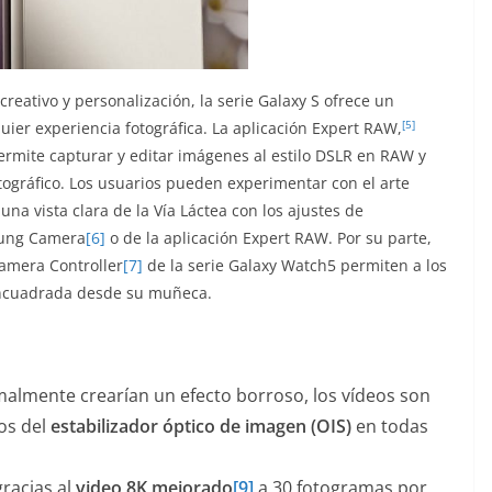
reativo y personalización, la serie Galaxy S ofrece un
[5]
ier experiencia fotográfica. La aplicación Expert RAW,
rmite capturar y editar imágenes al estilo DSLR en RAW y
ográfico. Los usuarios pueden experimentar con el arte
una vista clara de la Vía Láctea con los ajustes de
msung Camera
[6]
o de la aplicación Expert RAW. Por su parte,
Camera Controller
[7]
de la serie Galaxy Watch5 permiten a los
encuadrada desde su muñeca.
malmente crearían un efecto borroso, los vídeos son
dos del
estabilizador óptico de imagen (OIS)
en todas
racias al
video 8K mejorado
[9]
a 30 fotogramas por