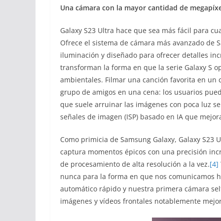
Una cámara con la mayor cantidad de megapíxele
Galaxy S23 Ultra hace que sea más fácil para cu
Ofrece el sistema de cámara más avanzado de S
iluminación y diseñado para ofrecer detalles i
transforman la forma en que la serie Galaxy S o
ambientales. Filmar una canción favorita en un c
grupo de amigos en una cena: los usuarios pued
que suele arruinar las imágenes con poca luz s
señales de imagen (ISP) basado en IA que mejora l
Como primicia de Samsung Galaxy, Galaxy S23 Ul
captura momentos épicos con una precisión increí
de procesamiento de alta resolución a la vez.
[4]
nunca para la forma en que nos comunicamos hoy
automático rápido y nuestra primera cámara self
imágenes y vídeos frontales notablemente mejor