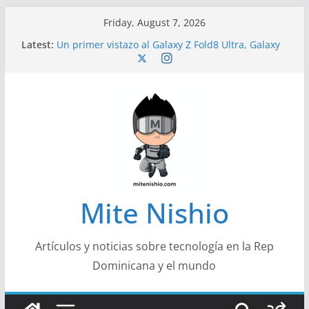
Skip
Friday, August 7, 2026
to
Latest:
Un primer vistazo al Galaxy Z Fold8 Ultra, Galaxy
content
Z Fold8 y Galaxy Z Flip8
Diseño más delgado y cómodo: por qué el
tamaño y el peso de un smartphone importan
Conferencistas analizarán los desafíos que
redefinen el futuro de las finanzas y la economía
Segunda edición de Marketing Unplugged
impulsa el marketing con propósito
Alerta sobre nueva campaña de ciberataques
que afecta a organizaciones de América Latina
Mite Nishio
Artículos y noticias sobre tecnología en la Rep
Dominicana y el mundo