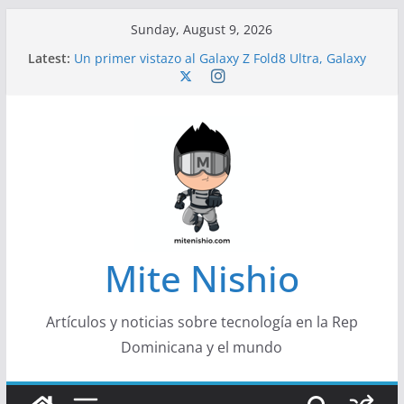
Skip
Sunday, August 9, 2026
to
Latest:
Un primer vistazo al Galaxy Z Fold8 Ultra, Galaxy
content
Z Fold8 y Galaxy Z Flip8
Diseño más delgado y cómodo: por qué el
tamaño y el peso de un smartphone importan
Conferencistas analizarán los desafíos que
redefinen el futuro de las finanzas y la economía
Segunda edición de Marketing Unplugged
impulsa el marketing con propósito
Alerta sobre nueva campaña de ciberataques
que afecta a organizaciones de América Latina
Mite Nishio
Artículos y noticias sobre tecnología en la Rep
Dominicana y el mundo