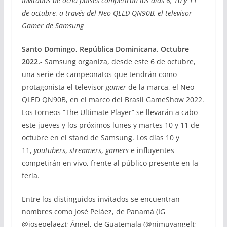
Invitados de ocho países competirán los días 6, 10 y 11
de octubre, a través del Neo QLED QN90B, el televisor
Gamer de Samsung
Santo Domingo, República Dominicana. Octubre
2022.-
Samsung organiza, desde este 6 de octubre,
una serie de campeonatos que tendrán como
protagonista el televisor
gamer
de la marca, el Neo
QLED QN90B, en el marco del Brasil GameShow 2022.
Los torneos “The Ultimate Player” se llevarán a cabo
este jueves y los próximos lunes y martes 10 y 11 de
octubre en el stand de Samsung. Los días 10 y
11,
youtubers
,
streamers
,
gamers
e influyentes
competirán en vivo, frente al público presente en la
feria.
Entre los distinguidos invitados se encuentran
nombres como José Peláez, de Panamá (IG
@josepelaez); Ángel, de Guatemala (@nimuyangel);