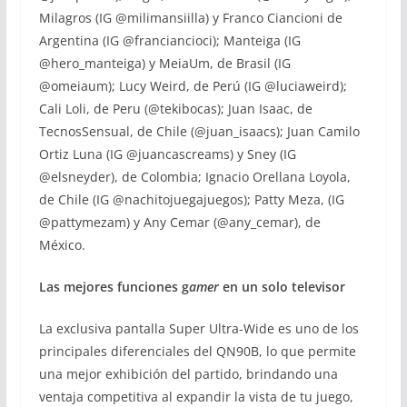
Milagros (IG @milimansiilla) y Franco Ciancioni de
Argentina (IG @franciancioci); Manteiga (IG
@hero_manteiga) y MeiaUm, de Brasil (IG
@omeiaum); Lucy Weird, de Perú (IG @luciaweird);
Cali Loli, de Peru (@tekibocas); Juan Isaac, de
TecnosSensual, de Chile (@juan_isaacs); Juan Camilo
Ortiz Luna (IG @juancascreams) y Sney (IG
@elsneyder), de Colombia; Ignacio Orellana Loyola,
de Chile (IG @nachitojuegajuegos); Patty Meza, (IG
@pattymezam) y Any Cemar (@any_cemar), de
México.
Las mejores funciones g
amer
en un solo televisor
La exclusiva pantalla Super Ultra-Wide es uno de los
principales diferenciales del QN90B, lo que permite
una mejor exhibición del partido, brindando una
ventaja competitiva al expandir la vista de tu juego,