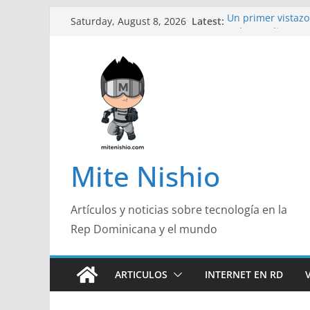
Skip
Latest:
Un primer vistazo 
Saturday, August 8, 2026
to
Galaxy Z Flip8
Diseño más delga
content
de un smartphon
Conferencistas an
futuro de las fin
Segunda edición 
marketing con pr
Alerta sobre nue
organizaciones d
Mite Nishio
Artículos y noticias sobre tecnología en la
Rep Dominicana y el mundo
ARTICULOS
INTERNET EN RD