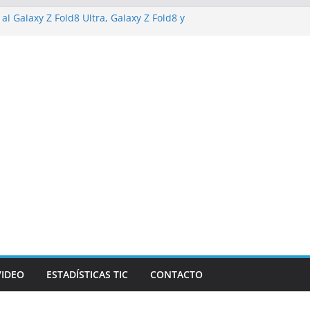
al Galaxy Z Fold8 Ultra, Galaxy Z Fold8 y
do y cómodo: por qué el tamaño y el peso
e importan
alizarán los desafíos que redefinen el
anzas y la economía
de Marketing Unplugged impulsa el
opósito
va campaña de ciberataques que afecta a
e América Latina
VIDEO
ESTADÍSTICAS TIC
CONTACTO