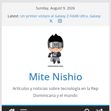
Skip
Sunday, August 9, 2026
to
Latest:
Un primer vistazo al Galaxy Z Fold8 Ultra, Galaxy
content
Z Fold8 y Galaxy Z Flip8
Diseño más delgado y cómodo: por qué el
tamaño y el peso de un smartphone importan
Conferencistas analizarán los desafíos que
redefinen el futuro de las finanzas y la economía
Segunda edición de Marketing Unplugged
impulsa el marketing con propósito
Alerta sobre nueva campaña de ciberataques
que afecta a organizaciones de América Latina
Mite Nishio
Artículos y noticias sobre tecnología en la Rep
Dominicana y el mundo