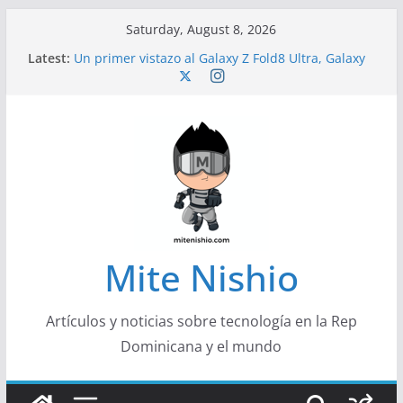
Skip
Saturday, August 8, 2026
to
Latest:
Un primer vistazo al Galaxy Z Fold8 Ultra, Galaxy
content
Z Fold8 y Galaxy Z Flip8
Diseño más delgado y cómodo: por qué el
tamaño y el peso de un smartphone importan
Conferencistas analizarán los desafíos que
redefinen el futuro de las finanzas y la economía
Segunda edición de Marketing Unplugged
impulsa el marketing con propósito
Alerta sobre nueva campaña de ciberataques
que afecta a organizaciones de América Latina
Mite Nishio
Artículos y noticias sobre tecnología en la Rep
Dominicana y el mundo