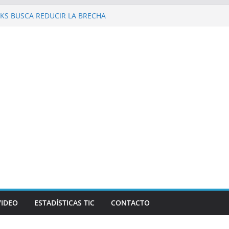
KS BUSCA REDUCIR LA BRECHA
 REPÚBLICA DOMINICANA
 al Galaxy Z Fold8 Ultra, Galaxy Z Fold8 y
 y supuestos estrenos anticipados de
an robar datos bancarios de los fanáticos
evista Mercado reconocen a Elvira
and Beer, en el marco de Visión
026
las personas en un celular? Los plegables
s autonomía, pantallas inmersivas e IA
VIDEO
ESTADÍSTICAS TIC
CONTACTO