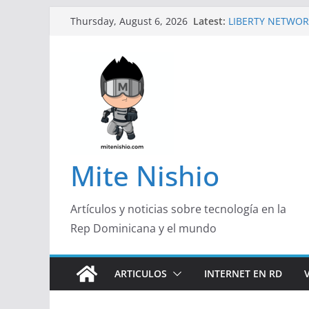
Skip
Latest:
LIBERTY NETWOR
Thursday, August 6, 2026
to
TECNOLÓGICA EN
Un primer vistazo
content
Galaxy Z Flip8
Falsas preventas
Spider-Man podrí
Banco Caribe y R
Garrido, de Pork 
Emprendedora 2
¿Qué buscan hoy 
responden con má
Mite Nishio
útil
Artículos y noticias sobre tecnología en la
Rep Dominicana y el mundo
ARTICULOS
INTERNET EN RD