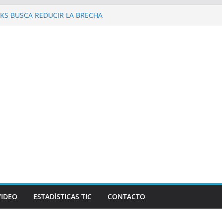
KS BUSCA REDUCIR LA BRECHA
 REPÚBLICA DOMINICANA
 al Galaxy Z Fold8 Ultra, Galaxy Z Fold8 y
 y supuestos estrenos anticipados de
an robar datos bancarios de los fanáticos
evista Mercado reconocen a Elvira
and Beer, en el marco de Visión
026
las personas en un celular? Los plegables
s autonomía, pantallas inmersivas e IA
VIDEO
ESTADÍSTICAS TIC
CONTACTO