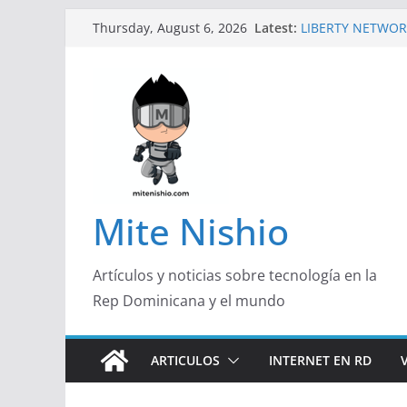
Skip
Latest:
LIBERTY NETWOR
Thursday, August 6, 2026
to
TECNOLÓGICA EN
Un primer vistazo
content
Galaxy Z Flip8
Falsas preventas
Spider-Man podrí
Banco Caribe y R
Garrido, de Pork 
Emprendedora 2
¿Qué buscan hoy 
responden con má
Mite Nishio
útil
Artículos y noticias sobre tecnología en la
Rep Dominicana y el mundo
ARTICULOS
INTERNET EN RD