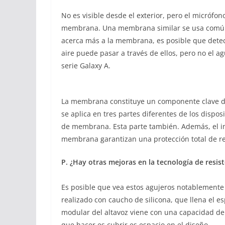
No es visible desde el exterior, pero el micrófon
membrana. Una membrana similar se usa comúnmen
acerca más a la membrana, es posible que dete
aire puede pasar a través de ellos, pero no el ag
serie Galaxy A.
La membrana constituye un componente clave de n
se aplica en tres partes diferentes de los dispos
de membrana. Esta parte también. Además, el inte
membrana garantizan una protección total de resi
P. ¿Hay otras mejoras en la tecnología de resist
Es posible que vea estos agujeros notablemente g
realizado con caucho de silicona, que llena el 
modular del altavoz viene con una capacidad de 
que hacer es cubrir es espacio en el diseño.