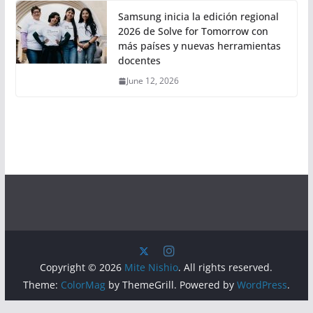
Samsung inicia la edición regional
2026 de Solve for Tomorrow con
más países y nuevas herramientas
docentes
June 12, 2026
Copyright © 2026
Mite Nishio
. All rights reserved.
Theme:
ColorMag
by ThemeGrill. Powered by
WordPress
.