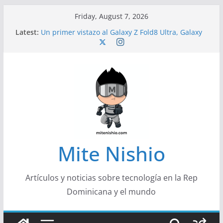
Skip
Friday, August 7, 2026
to
Latest:
Un primer vistazo al Galaxy Z Fold8 Ultra, Galaxy
content
Z Fold8 y Galaxy Z Flip8
Diseño más delgado y cómodo: por qué el
tamaño y el peso de un smartphone importan
Conferencistas analizarán los desafíos que
redefinen el futuro de las finanzas y la economía
Segunda edición de Marketing Unplugged
impulsa el marketing con propósito
Alerta sobre nueva campaña de ciberataques
que afecta a organizaciones de América Latina
Mite Nishio
Artículos y noticias sobre tecnología en la Rep
Dominicana y el mundo