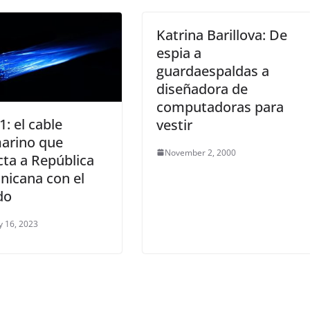
Katrina Barillova: De
espia a
guardaespaldas a
diseñadora de
computadoras para
: el cable
vestir
arino que
November 2, 2000
ta a República
nicana con el
do
y 16, 2023