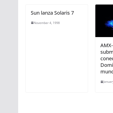
Sun lanza Solaris 7
November 4, 1998
AMX-1
subm
conec
Domi
mun
Januar