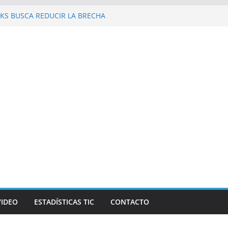
KS BUSCA REDUCIR LA BRECHA
 REPÚBLICA DOMINICANA
 al Galaxy Z Fold8 Ultra, Galaxy Z Fold8 y
 y supuestos estrenos anticipados de
an robar datos bancarios de los fanáticos
evista Mercado reconocen a Elvira
and Beer, en el marco de Visión
026
las personas en un celular? Los plegables
s autonomía, pantallas inmersivas e IA
VIDEO
ESTADÍSTICAS TIC
CONTACTO