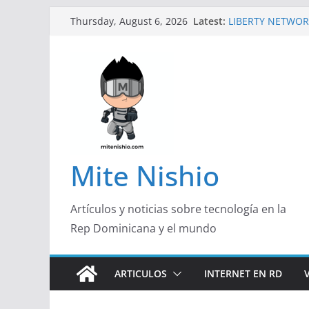
Skip
Latest:
LIBERTY NETWOR
Thursday, August 6, 2026
to
TECNOLÓGICA EN
Un primer vistazo
content
Galaxy Z Flip8
Falsas preventas
Spider-Man podrí
Banco Caribe y R
Garrido, de Pork 
Emprendedora 2
¿Qué buscan hoy 
responden con má
Mite Nishio
útil
Artículos y noticias sobre tecnología en la
Rep Dominicana y el mundo
ARTICULOS
INTERNET EN RD