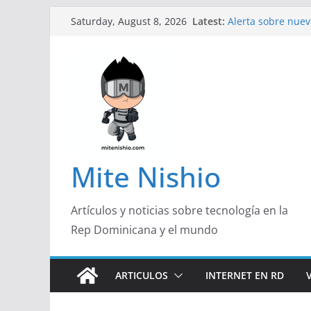
Skip
Latest:
Alerta sobre nue
Saturday, August 8, 2026
to
organizaciones d
Un primer vistazo 
content
Galaxy Z Flip8
Diseño más delga
de un smartphon
Conferencistas an
futuro de las fin
Segunda edición 
marketing con pr
Mite Nishio
Artículos y noticias sobre tecnología en la
Rep Dominicana y el mundo
ARTICULOS
INTERNET EN RD