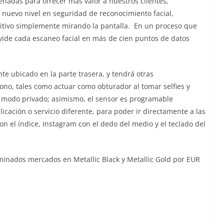
iseñadas para ofrecer más valor a nuestros clientes,
 nuevo nivel en seguridad de reconocimiento facial,
itivo simplemente mirando la pantalla. En un proceso que
ide cada escaneo facial en más de cien puntos de datos
te ubicado en la parte trasera, y tendrá otras
no, tales como actuar como obturador al tomar selfies y
 modo privado; asimismo, el sensor es programable
cación o servicio diferente, para poder ir directamente a las
n el índice, Instagram con el dedo del medio y el teclado del
rminados mercados en Metallic Black y Metallic Gold por EUR