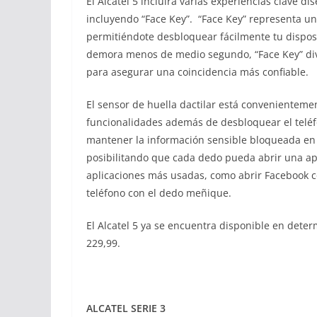
El Alcatel 5 incluirá varias experiencias clave d
incluyendo “Face Key”. “Face Key” representa un
permitiéndote desbloquear fácilmente tu dispos
demora menos de medio segundo, “Face Key” div
para asegurar una coincidencia más confiable.
El sensor de huella dactilar está convenientemen
funcionalidades además de desbloquear el teléfo
mantener la información sensible bloqueada en
posibilitando que cada dedo pueda abrir una apli
aplicaciones más usadas, como abrir Facebook co
teléfono con el dedo meñique.
El Alcatel 5 ya se encuentra disponible en dete
229,99.
ALCATEL SERIE 3