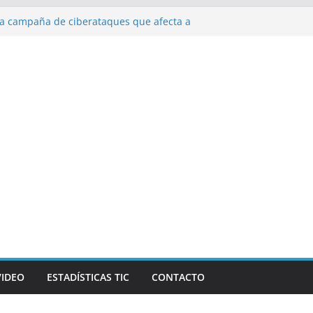
va campaña de ciberataques que afecta a
e América Latina
al Galaxy Z Fold8 Ultra, Galaxy Z Fold8 y
do y cómodo: por qué el tamaño y el peso
e importan
alizarán los desafíos que redefinen el
anzas y la economía
de Marketing Unplugged impulsa el
opósito
VIDEO
ESTADÍSTICAS TIC
CONTACTO