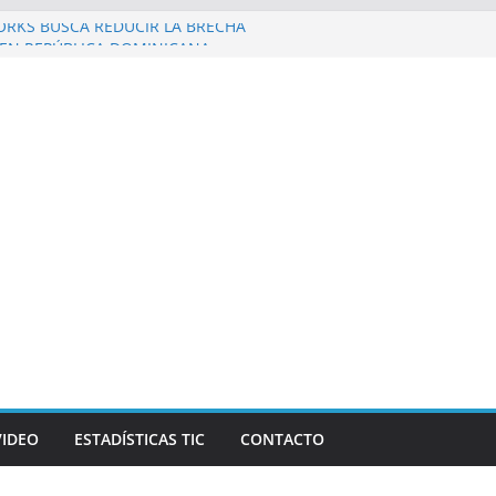
ORKS BUSCA REDUCIR LA BRECHA
EN REPÚBLICA DOMINICANA
zo al Galaxy Z Fold8 Ultra, Galaxy Z Fold8 y
as y supuestos estrenos anticipados de
rían robar datos bancarios de los fanáticos
 Revista Mercado reconocen a Elvira
k and Beer, en el marco de Visión
 2026
y las personas en un celular? Los plegables
más autonomía, pantallas inmersivas e IA
VIDEO
ESTADÍSTICAS TIC
CONTACTO