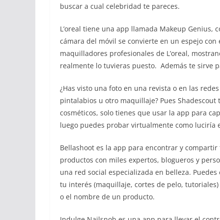
buscar a cual celebridad te pareces.
L’oreal tiene una app llamada Makeup Genius, c
cámara del móvil se convierte en un espejo con 
maquilladores profesionales de L’oreal, mostran
realmente lo tuvieras puesto. Además te sirve pa
¿Has visto una foto en una revista o en las redes
pintalabios u otro maquillaje? Pues Shadescout
cosméticos, solo tienes que usar la app para capt
luego puedes probar virtualmente como luciría e
Bellashoot es la app para encontrar y compartir 
productos con miles expertos, blogueros y pers
una red social especializada en belleza. Puedes 
tu interés (maquillaje, cortes de pelo, tutoriale
o el nombre de un producto.
Indulge Nailsnob es una app para llevar el contr