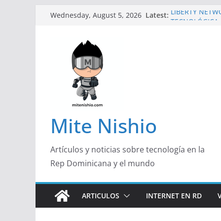
Skip
Latest:
LIBERTY NETW
Wednesday, August 5, 2026
to
TECNOLÓGICA 
Un primer vista
content
Galaxy Z Flip8
Falsas prevent
Spider-Man pod
Banco Caribe y
Garrido, de Por
Emprendedora
¿Qué buscan ho
responden con 
Mite Nishio
útil
Artículos y noticias sobre tecnología en la
Rep Dominicana y el mundo
ARTICULOS
INTERNET EN RD