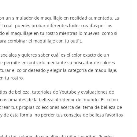
on un simulador de maquillaje en realidad aumentada. La
el cual puedes probar diferentes looks creados por los
do el maquillaje en tu rostro mientras lo mueves, como si
ra combinar el maquillaje con tu outfit.
 sociales y quieres saber cuál es el color exacto de un
 te permite encontrarlo mediante su buscador de colores
urar el color deseado y elegir la categoría de maquillaje,
n tu rostro.
tips de belleza, tutoriales de Youtube y evaluaciones de
onas amantes de la belleza alrededor del mundo. Es como
crear tus propias colecciones acerca del tema de belleza de
s) y de esta forma no perder tus consejos de belleza favoritos
ol de tus colores de esmaltes de uñas favoritos. Puedes