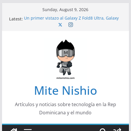
Skip
Sunday, August 9, 2026
to
Latest:
Un primer vistazo al Galaxy Z Fold8 Ultra, Galaxy
content
Z Fold8 y Galaxy Z Flip8
Diseño más delgado y cómodo: por qué el
tamaño y el peso de un smartphone importan
Conferencistas analizarán los desafíos que
redefinen el futuro de las finanzas y la economía
Segunda edición de Marketing Unplugged
impulsa el marketing con propósito
Alerta sobre nueva campaña de ciberataques
que afecta a organizaciones de América Latina
Mite Nishio
Artículos y noticias sobre tecnología en la Rep
Dominicana y el mundo