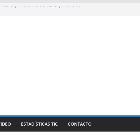
l Galaxy Z Fold8 Ultra, Galaxy Z Fold8 y
 y cómodo: por qué el tamaño y el peso
importan
izarán los desafíos que redefinen el
zas y la economía
e Marketing Unplugged impulsa el
ósito
 campaña de ciberataques que afecta a
América Latina
VIDEO
ESTADÍSTICAS TIC
CONTACTO