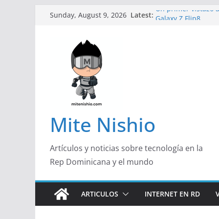
Skip
Un primer vistazo a
Latest:
Sunday, August 9, 2026
Galaxy Z Flip8
to
Diseño más delgado
content
de un smartphone 
Conferencistas anal
futuro de las finan
Segunda edición d
marketing con prop
Alerta sobre nueva
organizaciones de 
Mite Nishio
Artículos y noticias sobre tecnología en la
Rep Dominicana y el mundo
ARTICULOS
INTERNET EN RD