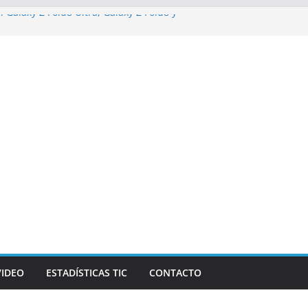
l Galaxy Z Fold8 Ultra, Galaxy Z Fold8 y
 y cómodo: por qué el tamaño y el peso
importan
izarán los desafíos que redefinen el
zas y la economía
e Marketing Unplugged impulsa el
ósito
 campaña de ciberataques que afecta a
América Latina
VIDEO
ESTADÍSTICAS TIC
CONTACTO