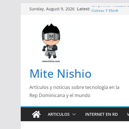
Skip
Un primer vistazo a
Latest:
Sunday, August 9, 2026
Galaxy Z Flip8
to
Diseño más delgado
content
de un smartphone 
Conferencistas anal
futuro de las finan
Segunda edición d
marketing con prop
Alerta sobre nueva
organizaciones de 
Mite Nishio
Artículos y noticias sobre tecnología en la
Rep Dominicana y el mundo
ARTICULOS
INTERNET EN RD